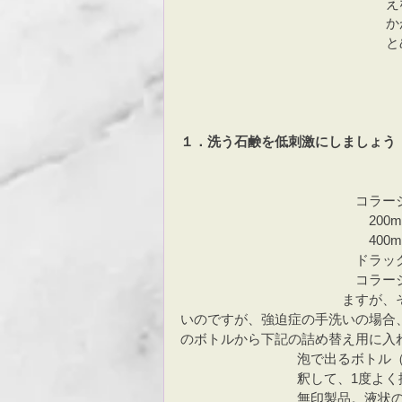
え
か
と
１．洗う石鹸を低刺激にしましょう
　コラー
　　200m
　　400m
　ドラッ
　コラー
ますが、
いのですが、強迫症の手洗いの場合
のボトルから下記の詰め替え用に入
泡で出るボトル（
釈して、1度よく
無印製品。液状