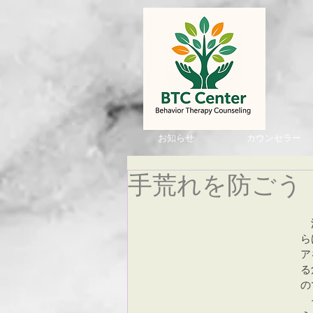
お知らせ
カウンセラー
手荒れを防ごう
　
ら
ア
る
の
　