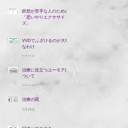
瞑想が苦手な人のための
「思いやりエクササイ
ズ」
5月19日
VVDでふざけるのが大事
なわけ
3月21日
治療に役立つユーモアに
ついて
3月21日
治療の罠
1月19日