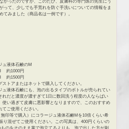
なかったのですが、このたび、皮膚科の専門医の先生にう
がって、少しでも手荒れを防ぐ手洗いについての情報をま
めてみました（商品名は一例です）。
ジュ液体石鹸のM
l 　約1000円
l　 約1500円
グストアまたはネットで購入してください。
ジュ液体石鹸にも、泡の出るタイプのボトルが売られてい
それだと濃度が濃すぎて1日に数回洗う程度の人ならばい
、使い過ぎて皮膚に悪影響となりますので、このおすすめ
れてご使用ください。
無印等で購入）にコラージュ液体石鹸Mを10倍くらい希
振り混ぜてご使用ください。この写真は、400円くらいの
のものをそのまま掌で泡立てるよりも、泡で出した方が刺