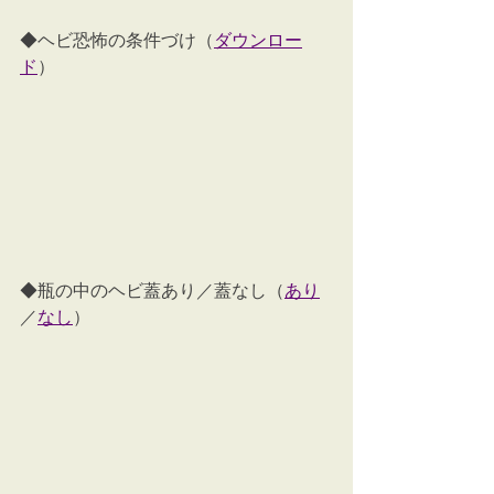
◆ヘビ恐怖の条件づけ（
ダウンロー
ド
）
◆瓶の中のヘビ蓋あり／蓋なし（
あり
／
なし
）