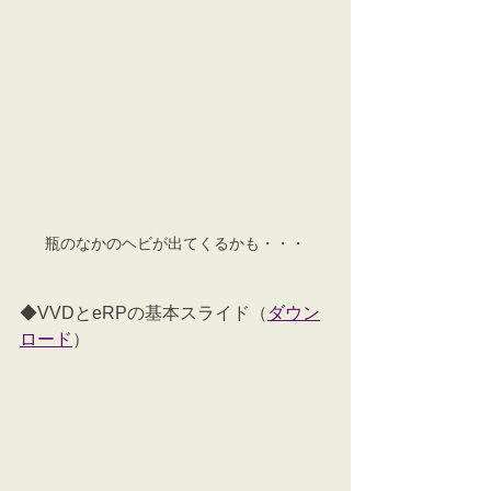
瓶のなかのヘビが出てくるかも・・・
◆VVDとeRPの基本スライド（
ダウン
ロード
）