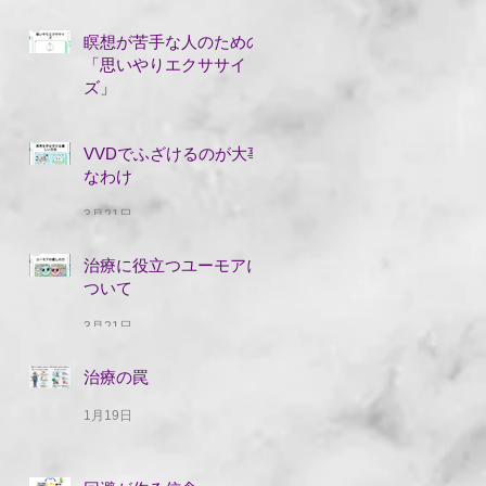
瞑想が苦手な人のための
「思いやりエクササイ
ズ」
5月19日
VVDでふざけるのが大事
なわけ
3月21日
治療に役立つユーモアに
ついて
3月21日
治療の罠
1月19日