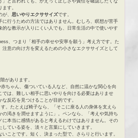
う」と言われても、かえって正しさや責任を確認したくな
ります。
のが、
思いやりエクササイズ
です。
手に行うための方法ではありません。むしろ、瞑想が苦手
象的な教示が入りにくい人でも、日常生活の中で使いやす
indness、つまり「相手の幸せや安寧を願う」考え方です。た
、注意の向け方を変えるための小さなエクササイズとして
段階があります。
や赤ちゃん、傷ついている人など、自然に温かな関心を向
こでは、難しい相手に思いやりを向ける必要はありませ
かな反応を見つけることが目的です。
ます。たとえば椅子なら、「そこに座る人の身体を支えら
かの渇きを潤せますように」。ペンなら、「考えや気持ち
ノに本当に感情があると考えるわけではありません。その
たしている姿を、淡々と言葉にしていきます。
ないことです。短く、決まった型で、さらりと行います。