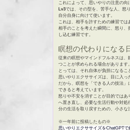
これによって、思いやりの注意の向
Lv3
では、その型を、苦手な人、怒
自分自身に向けて使います。
これは、相手を許すための練習では
相手のことを考えた瞬間に、怒り、
し込む練習です。
瞑想の代わりになる
従来の瞑想やマインドフルネスは、
つことが求められる場合があります
とっては、それ自体が負担になるこ
思いやりエクササイズは、目に入っ
だから、瞑想を「できる人の技法」
できると考えています。
怒りや不安を消すことが目的ではあ
へ置き直し、必要な生活行動や対処
分の生活を取り戻すための、小さな
※一年前に投稿したもの※
思いやりエクササイズをChatGP