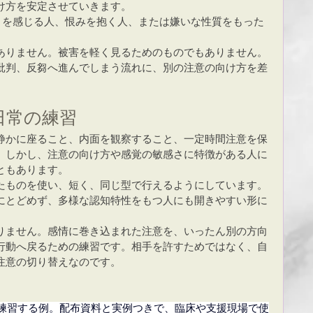
け方を安定させていきます。
りを感じる人、恨みを抱く人、または嫌いな性質をもった
ありません。被害を軽く見るためのものでもありません。
批判、反芻へ進んでしまう流れに、別の注意の向け方を差
日常の練習
静かに座ること、内面を観察すること、一定時間注意を保
。しかし、注意の向け方や感覚の敏感さに特徴がある人に
ともあります。
たものを使い、短く、同じ型で行えるようにしています。
にとどめず、多様な認知特性をもつ人にも開きやすい形に
りません。感情に巻き込まれた注意を、いったん別の方向
行動へ戻るための練習です。相手を許すためではなく、自
注意の切り替えなのです。
Tで練習する例。配布資料と実例つきで、臨床や支援現場で使