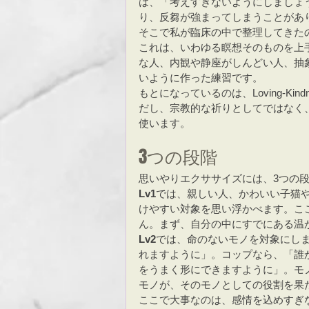
は、「考えすぎないようにしましょ
り、反芻が強まってしまうことがあ
そこで私が臨床の中で整理してきた
これは、いわゆる瞑想そのものを上
な人、内観や静座がしんどい人、抽
いように作った練習です。
もとになっているのは、Loving-K
だし、宗教的な祈りとしてではなく
使います。
3つの段階
思いやりエクササイズには、3つの
Lv1
では、親しい人、かわいい子猫
けやすい対象を思い浮かべます。こ
ん。まず、自分の中にすでにある温
Lv2
では、命のないモノを対象にし
れますように」。コップなら、「誰
をうまく形にできますように」。モ
モノが、そのモノとしての役割を果
ここで大事なのは、感情を込めすぎ