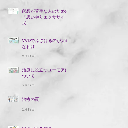
瞑想が苦手な人のための
「思いやりエクササイ
ズ」
5月19日
VVDでふざけるのが大事
なわけ
3月21日
治療に役立つユーモアに
ついて
3月21日
治療の罠
1月19日