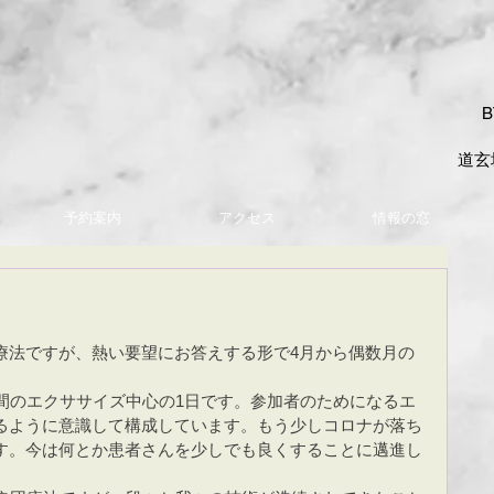
B
​道玄
予約案内
アクセス
情報の窓
療法ですが、熱い要望にお答えする形で4月から偶数月の
。
間のエクササイズ中心の1日です。参加者のためになるエ
るように意識して構成しています。もう少しコロナが落ち
す。今は何とか患者さんを少しでも良くすることに邁進し