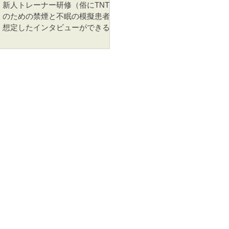
がちな、治療の初心者ではなくあ
新人トレーナー研修（俗にTNT）
ませんでしたが、...
る程度長く治療を続けてきた中上
のための禁煙と不眠の模擬患者を
級者（？）向けとなります。どれ
想定したインタビューができる
も同じことを言っていますが、３
GPTsがあります。ちょっと面倒だ
回聞くとより頭に残りやすいと思
けど付き合ってみたら、こんな感
います。 ◆スライド資料 １．不安
じでした。とっても素直にやめた
の儀式を迂回する（ ダウンロード
い、やめたいと言ってくれるの
） ２．ガチガチ頭からの脱出計画
で、丁寧にそのお気持ちを聞いて
（ ダウンロード ） ３．治療の罠
あげるだけで高評価をもらえま
からの脱出（ ダウンロード
す。...