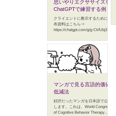
の倍の量の文字量にして出版にこ
思いやりエクササイズを
ょう。そんなことをまとめた動画
ぎつけました。 そのうち、誤植や
ChatGPTで練習する例
です。 ユーモアの効果についての
書き足りないところを修正して第
情報を語っています。海外の資料
２刷を出さねばいけません。 ★巻
クライエントに教示するために配
をもとにしているため、ジョーク
末や文章内に載せた資料は
布資料はこちら⇒
が日本向けではなく、さぶーいで
https://chatgpt.com/g/g-CkfUbj3HJ-
すがお許しください。
loving-kindness-exercise どのよう
に動くのか、例を紹介します。私
が入力した部分は黄色くマーカー
つけています。 問題をください...
マンガで見る言語的価値
低減法
好評だったマンガを日本語で公開
します。これは、World Congress
of Cognitive Behavior Therapy