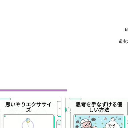
B
​道玄
予約案内
アクセス
情報の窓