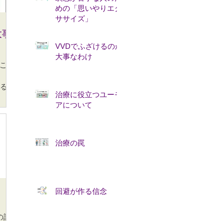
めの「思いやりエク
ササイズ」
大事
VVDでふざけるのが
大事なわけ
こと
けるの
治療に役立つユーモ
く
アについて
ちも
ね」
と治
そも
治療の罠
合、
思い
す。
とで
回避が作る信念
動画
はそ
と思っ
の記