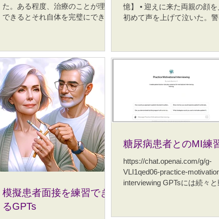
た。ある程度、治療のことが理解
ていることの一つがふざける
憶】 • 迎えに来た両親の顔
任を確認したくなり、反芻が強ま
できるとそれ自体を完璧にできて
と、楽しむこと、ププっと一
初めて声を上げて泣いた。警
ってしまうことがあります。 そこ
いるかどうかのチェックを始める
も気持ちが和むことがなによ
の事情聴取などを終え、帰宅
で私が臨床の中で整理してきたの
人がいて、それによって反芻が始
要だという話をまとめました
から母と一緒に風呂に入った。
が、思いやりエクササイズです。
まったりします。難儀なことだな
語的価値低減法の解説、とく
「お母さんが洗ったらきれい
これは、いわゆる瞑想そのものを
あと思いますので、そんな人のた
ーモラスにすることの必要性
るからね」。手を泡でいっぱ
上手に行うための方法ではありま
めのレクチャーをNotebookLMと
いた解説
して洗ってくれた。 •...
せん。むしろ、瞑想が苦手な人、
いっしょに作ってみました。ほぼ
内観や静座がしんどい人、抽象的
完璧な日本語作成ができています
な教示が入りにくい人でも、日常
のでお楽しみください。 ★資料は
生活の中で使いやすいように作っ
クライエントさんへの心理教育な
た練習です。 もとになっているの
どお使いいただけますが、著作権
は、Loving-Kindness、つまり「相
は放棄していません。 ”思考の檻
手の幸せや安寧を願う」考え方で
糖尿病患者とのMI練
から「面倒くさい」で脱出する”と
す。ただし、宗教的な祈りとして
いうテーマのインフォグラフィッ
ではなく、注意の向け方を変える
https://chat.openai.com/g/g-
クですが、 【音声解説】 と一緒に
ための小さなエクササイズとして
VLI1qed06-practice-motivation
図を見ながら聞いてみてくださ
使います。 3つの段階...
interviewing GPTsには続々
い。 以下の３つのスライド資料と
模擬患者面接を練習でき
づけ面接の練習帳とでもいう
２つの動画資料は、どれも同じテ
自習用のエクササイズが作ら
るGPTs
ーマで治療の強迫に陥ってしまい
います。私が作ったときは誰