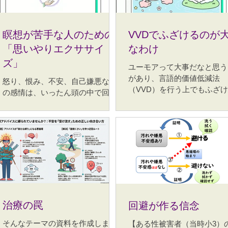
瞑想が苦手な人のための
VVDでふざけるのが
「思いやりエクササイ
なわけ
ズ」
ユーモアって大事だなと思う
があり、言語的価値低減法
怒り、恨み、不安、自己嫌悪など
（VVD）を行う上でもふざ
の感情は、いったん頭の中で回り
が上手な子どもほどうまくい
始めると、なかなか止まらないこ
し、繰り返していれば大人た
とがあります。 「あの人は間違っ
「私って、真面目過ぎますよ
ている」「私は不当に扱われた」
などと言い始めるようになる
「自分が誰かを傷つけたかもしれ
ってくるのを感じます。そも
ない」 こうした考えは、まだ確定
辛い日々が長く続いている場
していないことであっても、まる
楽しいことを思い出そうにも
で本当に起きたことのように感じ
出せなくなっている人もいま
られることがあります。私はこれ
そんな人達のために、ちょっ
を「現実ではない現実感」と表現
も笑うことが役に立つという
治療の罠
しています。この状態では、「考
回避が作る信念
を前回紹介しましたが、今回
えすぎないようにしましょう」と
そんなテーマの資料を作成しまし
れを踏まえて、VVDで大事
【ある性被害者（当時小3）
言われても、かえって正しさや責