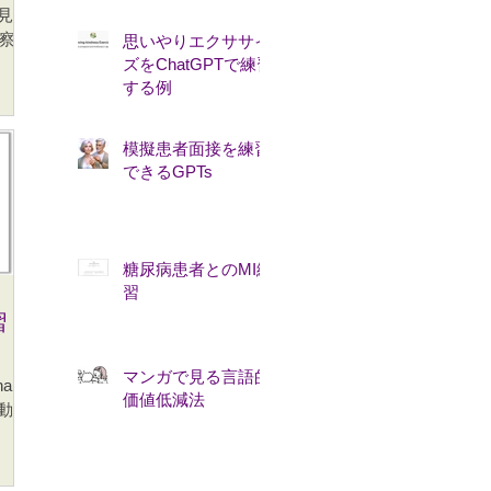
こ
を見て
瞬で
察で
思いやりエクササイ
り必
して
ズをChatGPTで練習
。 言
 •
する例
にユ
にな
をと
いに
模擬患者面接を練習
できるGPTs
糖尿病患者とのMI練
習
習
マンガで見る言語的
al-
価値低減法
と動機
べき
れて
もい