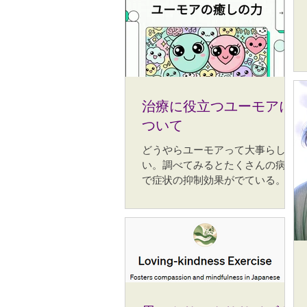
が、出版に至った経緯は以下のと
おりです。 １．2025年10月の
OCD awareness weekで何かイベ
ントしよう！ ２．Zoomで90分の
録画ができたので、この解説資料
を作ろう。 ３．逐語に解説も付け
てたら、途中でA4サイズで30枚を
治療に役立つユーモアに
超えてしまった。ホッチキスとま
ついて
るかな？ ４．これを自動的にダウ
ンロードできるようにするにはど
どうやらユーモアって大事らし
うしたらいいか？ ５．Kindleに登
い。調べてみるとたくさんの病気
録したらどうなるんだろう・・ア
で症状の抑制効果がでている。 だ
レ？簡単にできちゃった ６．い
からみんなも辛い顔、怯えた顔を
や、でも、紙の方がいいって人も
してないで、痩せ我慢の作り笑い
いるよね。。。紙の本ってどうや
でもいいから、口角をあげてみよ
ってつくるんだろう と、ここから
う。 あげてみたら、ふっと軽くな
が大変でした。何度も何度も、背
るよ。いやー、そもそもずいぶん
表紙の幅で突き返されて。もっと
長いこと、口角なんて上げる筋肉
分厚くするために文字量を増やす
使ったことがないという人もいる
しかないとなって、結局Kindle版
かも。だからお顔も筋トレしまし