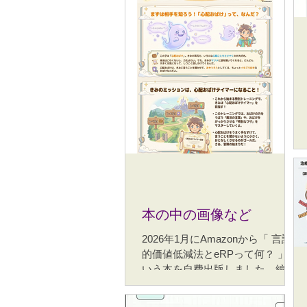
本の中の画像など
2026年1月にAmazonから「 言語
的価値低減法とeRPって何？ 」と
いう本を自費出版しました。編集
者がいないので見栄えは全く気に
していなくてお見苦しいのです